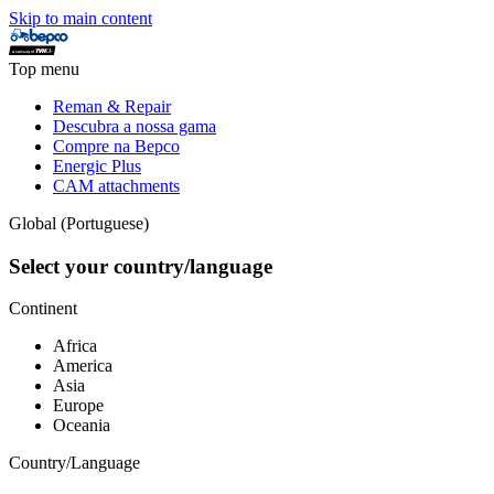
Skip to main content
Top menu
Reman & Repair
Descubra a nossa gama
Compre na Bepco
Energic Plus
CAM attachments
Global (Portuguese)
Select your country/language
Continent
Africa
America
Asia
Europe
Oceania
Country/Language