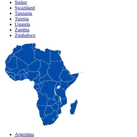
Sudan
Swaziland
Tanzania
Tunisia
Uganda
Zambia
Zimbabwe
Argentina