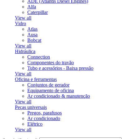
ADE (Atlantis Diesel Engines)
Alfa
Caterpillar
View all
Vidro
Atlas
Ausa
Bobcat
View all
Hidráulica
Connection
Componentes do travão
Tubo e acessórios - Baixa pressão
View all
Oficina e ferramentas
Conjuntos de gerador
Equipamento de oficina
Ar condicionado & manutenção
View all
Peças universais
Pregos, parafusos
Ar condicionado
Elétrico
View all