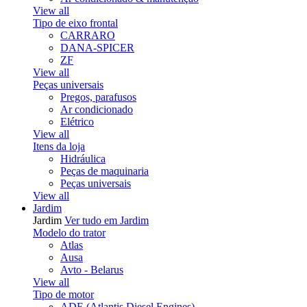
View all
Tipo de eixo frontal
CARRARO
DANA-SPICER
ZF
View all
Peças universais
Pregos, parafusos
Ar condicionado
Elétrico
View all
Itens da loja
Hidráulica
Peças de maquinaria
Peças universais
View all
Jardim
Jardim
Ver tudo em Jardim
Modelo do trator
Atlas
Ausa
Avto - Belarus
View all
Tipo de motor
ADE (Atlantis Diesel Engines)