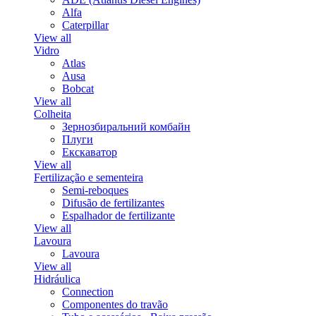
Alfa
Caterpillar
View all
Vidro
Atlas
Ausa
Bobcat
View all
Colheita
Зернозбиральний комбайн
Плуги
Екскаватор
View all
Fertilização e sementeira
Semi-reboques
Difusão de fertilizantes
Espalhador de fertilizante
View all
Lavoura
Lavoura
View all
Hidráulica
Connection
Componentes do travão