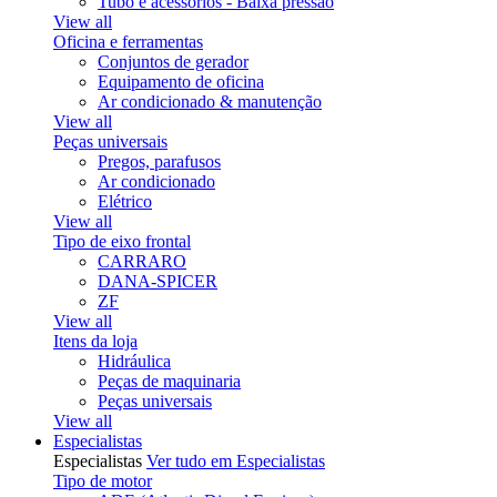
Tubo e acessórios - Baixa pressão
View all
Oficina e ferramentas
Conjuntos de gerador
Equipamento de oficina
Ar condicionado & manutenção
View all
Peças universais
Pregos, parafusos
Ar condicionado
Elétrico
View all
Tipo de eixo frontal
CARRARO
DANA-SPICER
ZF
View all
Itens da loja
Hidráulica
Peças de maquinaria
Peças universais
View all
Especialistas
Especialistas
Ver tudo em Especialistas
Tipo de motor