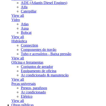
ADE (Atlantis Diesel Engines)
Alfa
Caterpillar
View all
Vidro
Atlas
Ausa
Bobcat
View all
Hidráulica
Connection
Componentes do travão
Tubo e acessórios - Baixa pressão
View all
Oficina e ferramentas
Conjuntos de gerador
Equipamento de oficina
Ar condicionado & manutenção
View all
Peças universais
Pregos, parafusos
Ar condicionado
Elétrico
View all
Obras públicas