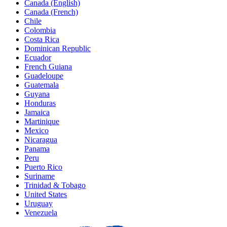
Canada (English)
Canada (French)
Chile
Colombia
Costa Rica
Dominican Republic
Ecuador
French Guiana
Guadeloupe
Guatemala
Guyana
Honduras
Jamaica
Martinique
Mexico
Nicaragua
Panama
Peru
Puerto Rico
Suriname
Trinidad & Tobago
United States
Uruguay
Venezuela