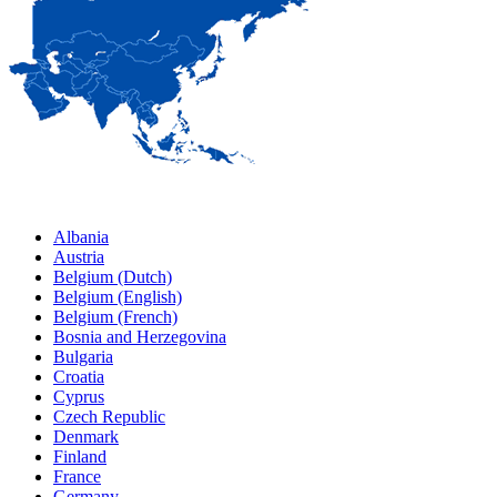
Albania
Austria
Belgium (Dutch)
Belgium (English)
Belgium (French)
Bosnia and Herzegovina
Bulgaria
Croatia
Cyprus
Czech Republic
Denmark
Finland
France
Germany