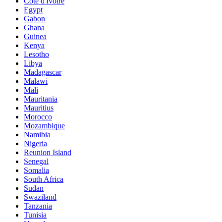
Côte d'Ivoire
Egypt
Gabon
Ghana
Guinea
Kenya
Lesotho
Libya
Madagascar
Malawi
Mali
Mauritania
Mauritius
Morocco
Mozambique
Namibia
Nigeria
Reunion Island
Senegal
Somalia
South Africa
Sudan
Swaziland
Tanzania
Tunisia