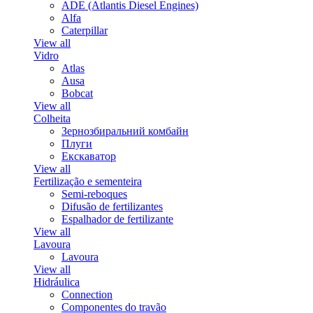
ADE (Atlantis Diesel Engines)
Alfa
Caterpillar
View all
Vidro
Atlas
Ausa
Bobcat
View all
Colheita
Зернозбиральний комбайн
Плуги
Екскаватор
View all
Fertilização e sementeira
Semi-reboques
Difusão de fertilizantes
Espalhador de fertilizante
View all
Lavoura
Lavoura
View all
Hidráulica
Connection
Componentes do travão