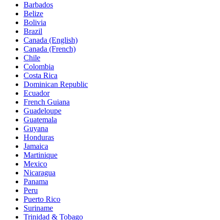
Barbados
Belize
Bolivia
Brazil
Canada (English)
Canada (French)
Chile
Colombia
Costa Rica
Dominican Republic
Ecuador
French Guiana
Guadeloupe
Guatemala
Guyana
Honduras
Jamaica
Martinique
Mexico
Nicaragua
Panama
Peru
Puerto Rico
Suriname
Trinidad & Tobago