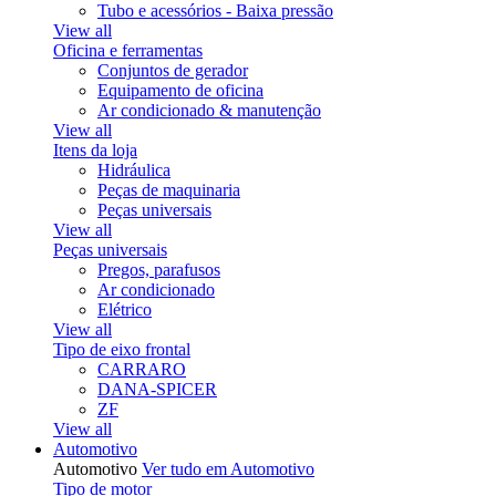
Tubo e acessórios - Baixa pressão
View all
Oficina e ferramentas
Conjuntos de gerador
Equipamento de oficina
Ar condicionado & manutenção
View all
Itens da loja
Hidráulica
Peças de maquinaria
Peças universais
View all
Peças universais
Pregos, parafusos
Ar condicionado
Elétrico
View all
Tipo de eixo frontal
CARRARO
DANA-SPICER
ZF
View all
Automotivo
Automotivo
Ver tudo em Automotivo
Tipo de motor