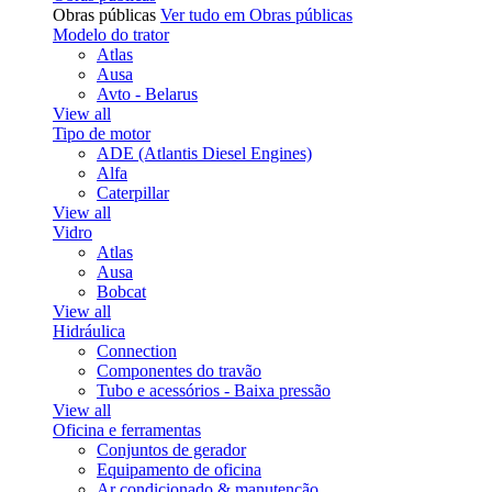
Obras públicas
Ver tudo em Obras públicas
Modelo do trator
Atlas
Ausa
Avto - Belarus
View all
Tipo de motor
ADE (Atlantis Diesel Engines)
Alfa
Caterpillar
View all
Vidro
Atlas
Ausa
Bobcat
View all
Hidráulica
Connection
Componentes do travão
Tubo e acessórios - Baixa pressão
View all
Oficina e ferramentas
Conjuntos de gerador
Equipamento de oficina
Ar condicionado & manutenção