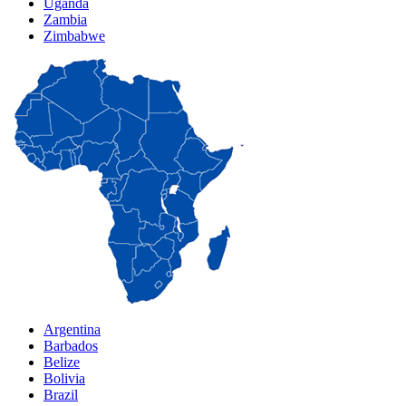
Uganda
Zambia
Zimbabwe
Argentina
Barbados
Belize
Bolivia
Brazil