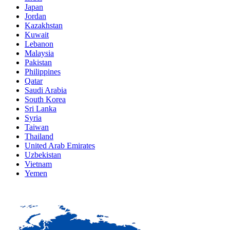
Japan
Jordan
Kazakhstan
Kuwait
Lebanon
Malaysia
Pakistan
Philippines
Qatar
Saudi Arabia
South Korea
Sri Lanka
Syria
Taiwan
Thailand
United Arab Emirates
Uzbekistan
Vietnam
Yemen