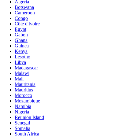
Algeria
Botswana
Cameroon
Congo
Côte d'Ivoire
Egypt
Gabon
Ghana
Guinea
Kenya
Lesotho
Libya
Madagascar
Malawi
Mali
Mauritania
Mauritius
Morocco
Mozambique
Namibia
Nigeria
Reunion Island
Senegal
Somalia
South Africa