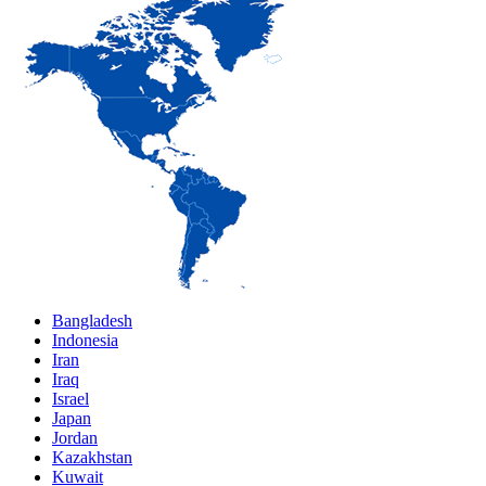
Bangladesh
Indonesia
Iran
Iraq
Israel
Japan
Jordan
Kazakhstan
Kuwait