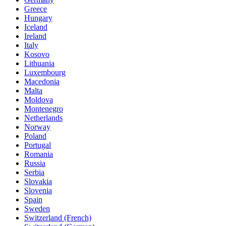
Greece
Hungary
Iceland
Ireland
Italy
Kosovo
Lithuania
Luxembourg
Macedonia
Malta
Moldova
Montenegro
Netherlands
Norway
Poland
Portugal
Romania
Russia
Serbia
Slovakia
Slovenia
Spain
Sweden
Switzerland (French)