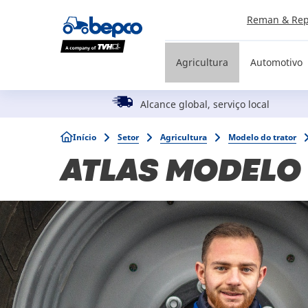
Skip
Reman & Rep
to
main
content
Agricultura
Automotivo
Alcance global, serviço local
Breadcrumb
Início
Setor
Agricultura
Modelo do trator
ATLAS MODELO