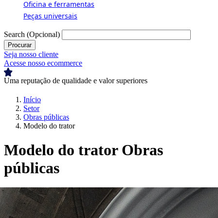
Oficina e ferramentas
Peças universais
Search
(Opcional)
Seja nosso cliente
Acesse nosso ecommerce
Uma reputação de qualidade e valor superiores
U
Breadcrumb
Início
Setor
Obras públicas
Modelo do trator
Modelo do trator Obras
públicas