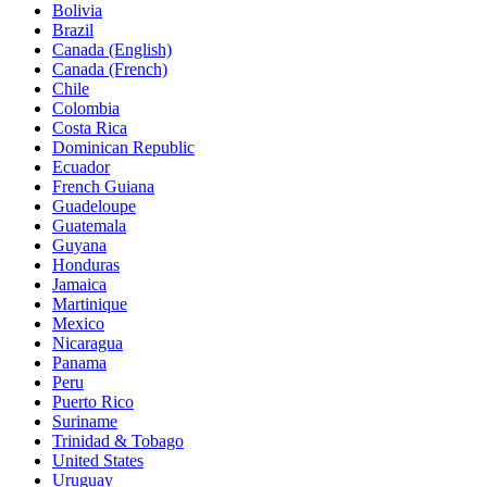
Bolivia
Brazil
Canada (English)
Canada (French)
Chile
Colombia
Costa Rica
Dominican Republic
Ecuador
French Guiana
Guadeloupe
Guatemala
Guyana
Honduras
Jamaica
Martinique
Mexico
Nicaragua
Panama
Peru
Puerto Rico
Suriname
Trinidad & Tobago
United States
Uruguay