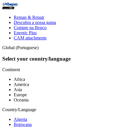
Skip
to
main
Top
Reman & Repair
content
menu
Descubra a nossa gama
Compre na Bepco
Energic Plus
CAM attachments
Global (Portuguese)
Select your country/language
Continent
Africa
America
Asia
Europe
Oceania
Country/Language
Algeria
Botswana