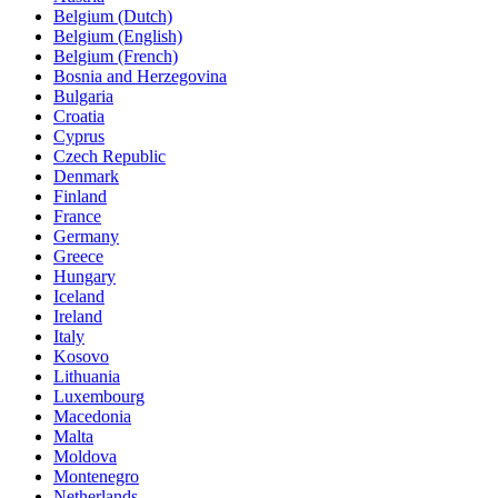
Belgium (Dutch)
Belgium (English)
Belgium (French)
Bosnia and Herzegovina
Bulgaria
Croatia
Cyprus
Czech Republic
Denmark
Finland
France
Germany
Greece
Hungary
Iceland
Ireland
Italy
Kosovo
Lithuania
Luxembourg
Macedonia
Malta
Moldova
Montenegro
Netherlands