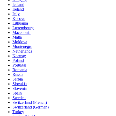
Iceland
Ireland
Italy
Kosovo
Lithuania
Luxembourg
Macedonia
Malta
Moldova
Montenegro
Netherlands
Norway
Poland
Portugal
Romania
Russia
Serbia
Slovakia
Slovenia
Spain
Sweden
Switzerland (French)
Switzerland (German)
Turkey