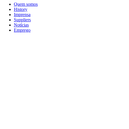
Quem somos
History
Imprensa
Suppliers
Notícias
Emprego
Footer
social
media