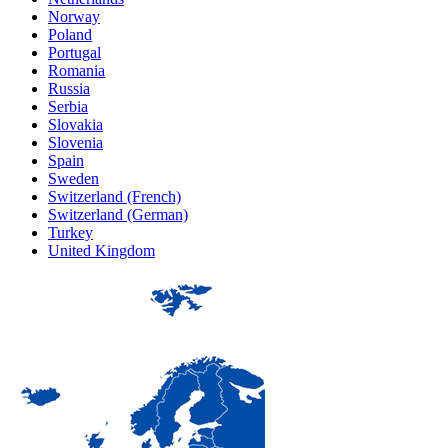
Norway
Poland
Portugal
Romania
Russia
Serbia
Slovakia
Slovenia
Spain
Sweden
Switzerland (French)
Switzerland (German)
Turkey
United Kingdom