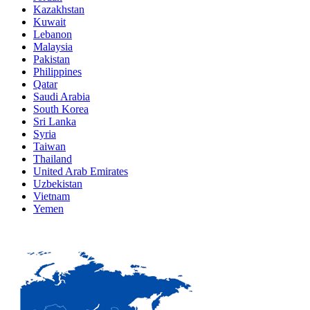
Kazakhstan
Kuwait
Lebanon
Malaysia
Pakistan
Philippines
Qatar
Saudi Arabia
South Korea
Sri Lanka
Syria
Taiwan
Thailand
United Arab Emirates
Uzbekistan
Vietnam
Yemen