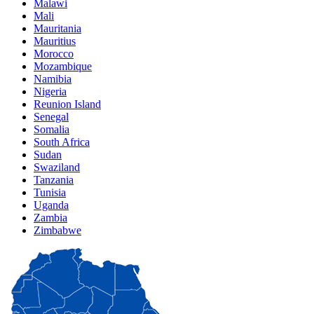
Malawi
Mali
Mauritania
Mauritius
Morocco
Mozambique
Namibia
Nigeria
Reunion Island
Senegal
Somalia
South Africa
Sudan
Swaziland
Tanzania
Tunisia
Uganda
Zambia
Zimbabwe