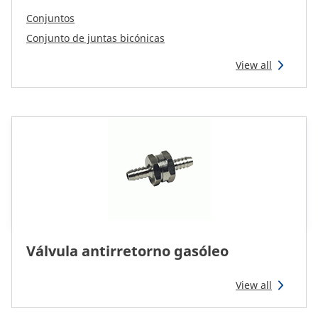
Reman & Repair
menu
Conjuntos
Conjunto de juntas bicónicas
Descubra a nossa gama
View all
Compre na Bepco
Energic Plus
CAM attachments
Global (Portuguese)
Válvula antirretorno gasóleo
View all