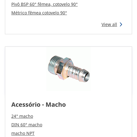
Pivô BSP 60° fêmea, cotovelo 90°
Métrico fêmea cotovelo 90°
View all
Acessório - Macho
24° macho
DIN 60° macho
macho NPT