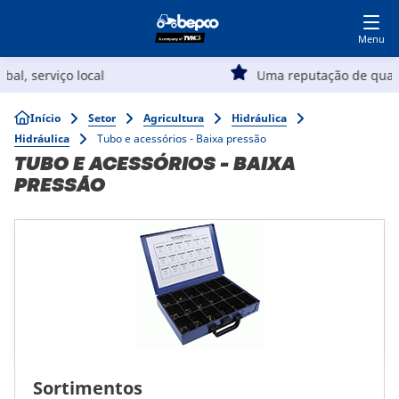
Seja nosso cliente
Acesse nosso ecommerce
Skip
to
main
Navegação
content
Uma reputação de qualidade e valor superiores
Agricultura
principal
Breadcrumb
Início
Setor
Agricultura
Hidráulica
Hidráulica
Tubo e acessórios - Baixa pressão
Automotivo
TUBO E ACESSÓRIOS - BAIXA
PRESSÃO
Obras públicas
Jardim
Especialistas
Sortimentos
Top