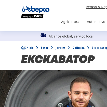
Skip
Reman & Rep
to
main
content
Agricultura
Automotivo
Alcance global, serviço local
Breadcrumb
Início
Setor
Jardim
Colheita
Екскавато
ЕКСКАВАТОР