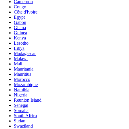
Cameroon
Congo
Côte d'Ivoire
Egypt
Gabon
Ghana
Guinea
Kenya
Lesotho
Libya
Madagascar
Malawi
Mali
Mauritania
Mauritius
Morocco
Mozambique
Namibia
Nigeria
Reunion Island
Senegal
Somalia
South Africa
Sudan
Swaziland