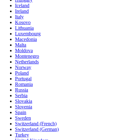
Iceland
Ireland
Italy
Kosovo
Lithuania
Luxembourg
Macedonia
Malta
Moldova
Montenegro
Netherlands
Norway
Poland
Portugal
Romania
Russia
Serbia
Slovakia
Slovenia
Spain
Sweden
Switzerland (French)
Switzerland (German)
Turkey