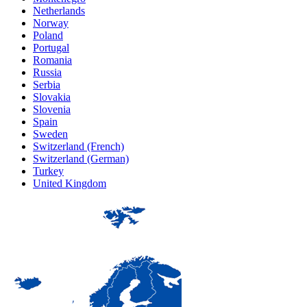
Netherlands
Norway
Poland
Portugal
Romania
Russia
Serbia
Slovakia
Slovenia
Spain
Sweden
Switzerland (French)
Switzerland (German)
Turkey
United Kingdom