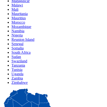
Madagascar
Malawi
Mali
Mauritania
Mauritius
Morocco
Mozambique
Namibia
Nigeria
Reunion Island
Senegal
Somalia
South Africa
Sudan
Swaziland
Tanzania
Tunisia
Uganda
Zambia
Zimbabwe