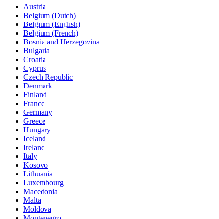
Austria
Belgium (Dutch)
Belgium (English)
Belgium (French)
Bosnia and Herzegovina
Bulgaria
Croatia
Cyprus
Czech Republic
Denmark
Finland
France
Germany
Greece
Hungary
Iceland
Ireland
Italy
Kosovo
Lithuania
Luxembourg
Macedonia
Malta
Moldova
Montenegro