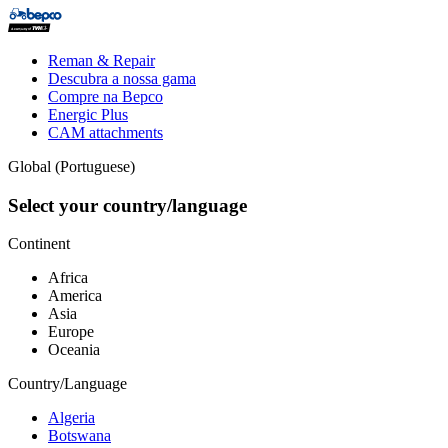
Skip
to
main
Top
Reman & Repair
content
menu
Descubra a nossa gama
Compre na Bepco
Energic Plus
CAM attachments
Global (Portuguese)
Select your country/language
Continent
Africa
America
Asia
Europe
Oceania
Country/Language
Algeria
Botswana