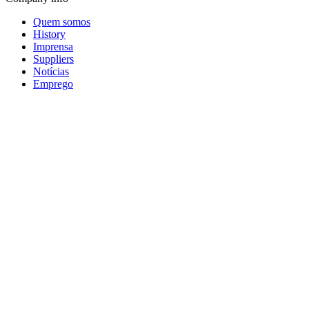
Quem somos
History
Imprensa
Suppliers
Notícias
Emprego
Footer
social
media