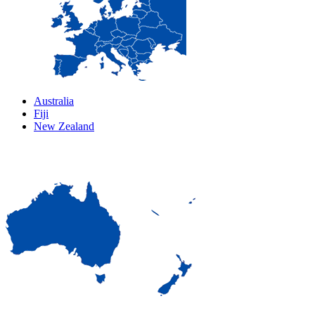
Australia
Fiji
New Zealand