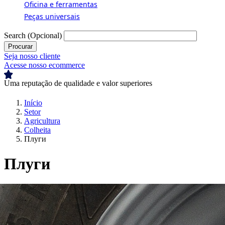
Oficina e ferramentas
Peças universais
Search
(Opcional)
Seja nosso cliente
Acesse nosso ecommerce
Uma reputação de qualidade e valor superiores
U
Breadcrumb
Início
Setor
Agricultura
Colheita
Плуги
Плуги