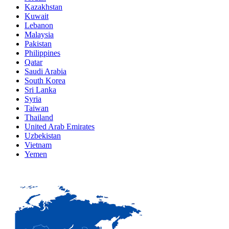
Kazakhstan
Kuwait
Lebanon
Malaysia
Pakistan
Philippines
Qatar
Saudi Arabia
South Korea
Sri Lanka
Syria
Taiwan
Thailand
United Arab Emirates
Uzbekistan
Vietnam
Yemen