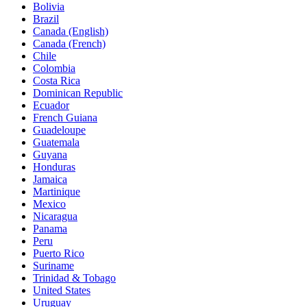
Bolivia
Brazil
Canada (English)
Canada (French)
Chile
Colombia
Costa Rica
Dominican Republic
Ecuador
French Guiana
Guadeloupe
Guatemala
Guyana
Honduras
Jamaica
Martinique
Mexico
Nicaragua
Panama
Peru
Puerto Rico
Suriname
Trinidad & Tobago
United States
Uruguay