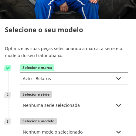
Reman & Repair
menu
Descubra a nossa gama
Selecione o seu modelo
Compre na Bepco
Optimize as suas peças selecionando a marca, a série e o
modelo do seu trator abaixo:
Energic Plus
Selecione marca
1
CAM attachments
Selecione série
2
Global (Portuguese)
Selecione modelo
3