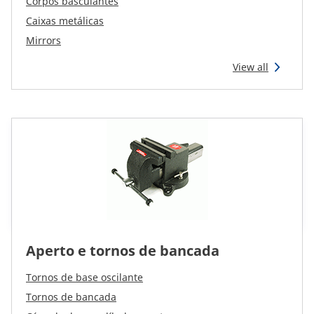
Corpos basculantes
Reman & Repair
menu
Caixas metálicas
Mirrors
Descubra a nossa gama
View all
Compre na Bepco
Energic Plus
CAM attachments
Global (Portuguese)
Aperto e tornos de bancada
Tornos de base oscilante
Tornos de bancada