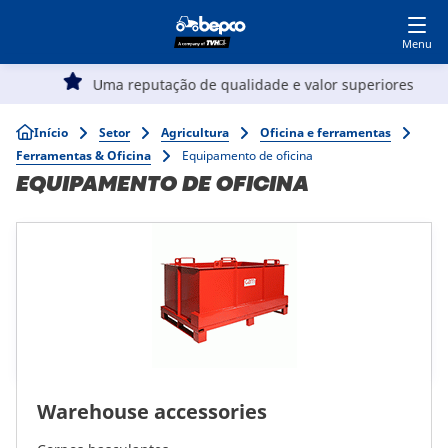
Seja nosso cliente
Acesse nosso ecommerce
Skip
to
main
Navegação
content
Uma reputação de qualidade e valor superiores
Agricultura
principal
Breadcrumb
Início
Setor
Agricultura
Oficina e ferramentas
Ferramentas & Oficina
Equipamento de oficina
Automotivo
EQUIPAMENTO DE OFICINA
Obras públicas
Jardim
Especialistas
Warehouse accessories
Top