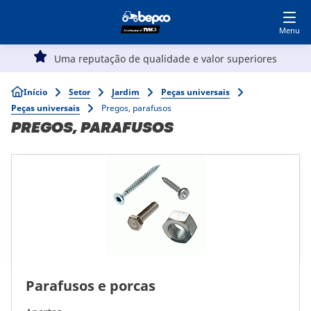
Seja nosso cliente
Acesse nosso ecommerce
Skip
to
main
Navegação
content
Uma reputação de qualidade e valor superiores
Agricultura
principal
Breadcrumb
Início
Setor
Jardim
Peças universais
Peças universais
Pregos, parafusos
Automotivo
PREGOS, PARAFUSOS
Obras públicas
Jardim
Especialistas
Parafusos e porcas
Top