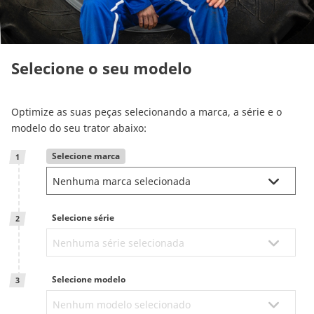
Reman & Repair
menu
Descubra a nossa gama
Selecione o seu modelo
Compre na Bepco
Optimize as suas peças selecionando a marca, a série e o
modelo do seu trator abaixo:
Energic Plus
Selecione marca
1
CAM attachments
Selecione série
2
Global (Portuguese)
Selecione modelo
3