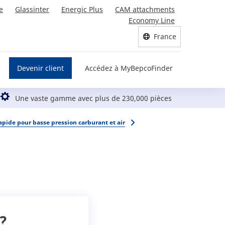
e
Glassinter
Energic Plus
CAM attachments
Economy Line
France
Devenir client
Accédez à MyBepcoFinder
Une vaste gamme avec plus de 230,000 pièces
apide pour basse pression carburant et air
?