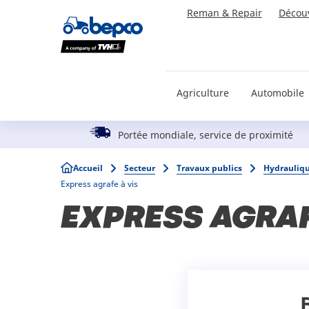
Skip
Reman & Repair
Décou
to
main
content
Agriculture
Automobile
Portée mondiale, service de proximité
Breadcrumb
Accueil
Secteur
Travaux publics
Hydrauliq
Express agrafe à vis
EXPRESS AGRAF