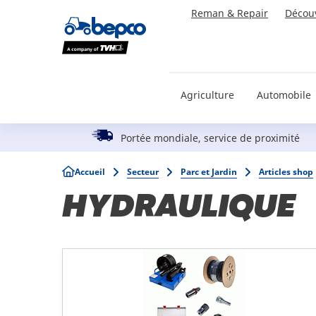
Skip
Reman & Repair
Décou
to
main
content
Agriculture
Automobile
Portée mondiale, service de proximité
Breadcrumb
Accueil
Secteur
Parc et Jardin
Articles shop
HYDRAULIQUE