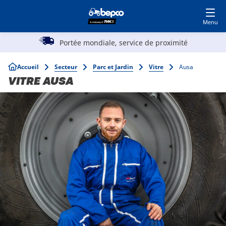
Devenir client
Accédez à MyBepcoFinder
Skip
to
main
Main
content
Portée mondiale, service de proximité
Agriculture
navigation
Breadcrumb
Accueil
Secteur
Parc et Jardin
Vitre
Ausa
Automobile
VITRE AUSA
Travaux publics
Parc et Jardin
Spécialistes
Top