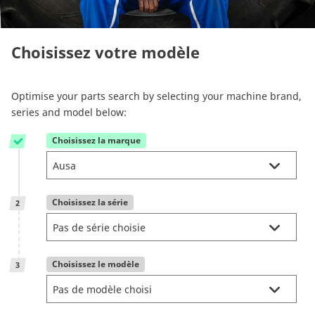
Reman & Repair
menu
Choisissez votre modèle
Découvrez notre gamme
Comment acheter ?
Optimise your parts search by selecting your machine brand,
series and model below:
Contact
Choisissez la marque
1
TotalSource
Choisissez la série
2
Glassinter
Choisissez le modèle
3
Energic Plus