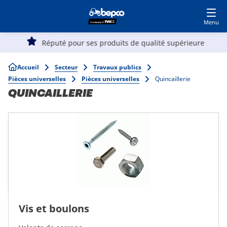
Devenir client
Accédez à MyBepcoFinder
Skip
to
main
Main
content
Réputé pour ses produits de qualité supérieure
Agriculture
navigation
Breadcrumb
Accueil
Secteur
Travaux publics
Pièces universelles
Pièces universelles
Quincaillerie
Automobile
QUINCAILLERIE
Travaux publics
Parc et Jardin
Spécialistes
Vis et boulons
Top