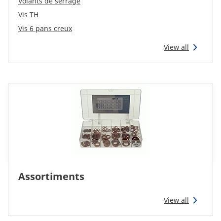
Volants de serrage
Reman & Repair
menu
Vis TH
Vis 6 pans creux
Découvrez notre gamme
View all
Comment acheter ?
Contact
TotalSource
Glassinter
Assortiments
Energic Plus
View all