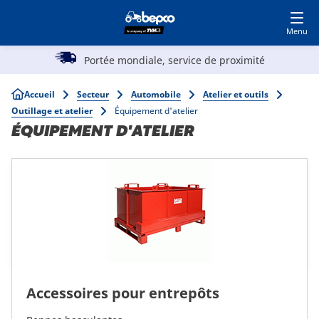
Devenir client
Accédez à MyBepcoFinder
Skip
to
main
Main
content
Réputé pour ses produits de qualité supérieu
Agriculture
navigation
Breadcrumb
Accueil
Secteur
Automobile
Atelier et outils
Outillage et atelier
Équipement d'atelier
Automobile
ÉQUIPEMENT D'ATELIER
Travaux publics
Parc et Jardin
Spécialistes
Accessoires pour entrepôts
Top