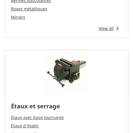
Bennes basculantes
Reman & Repair
menu
Boxes métalliques
Miroirs
Découvrez notre gamme
View all
Comment acheter ?
Contact
TotalSource
Glassinter
Étaux et serrage
Energic Plus
Étaux avec base tournante
Étaux d'établi