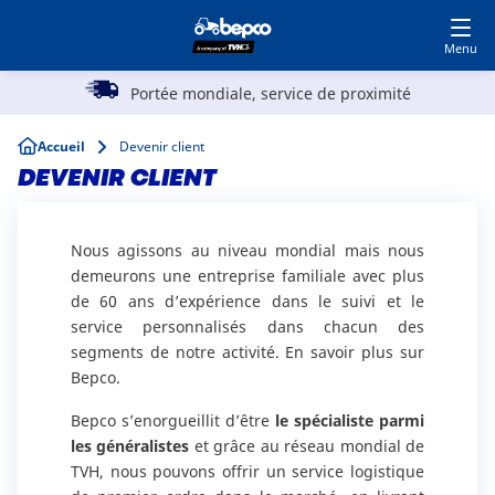
Devenir client
Accédez à MyBepcoFinder
Skip
to
main
Main
content
rvice de proximité
Réputé pour ses produits d
Agriculture
navigation
Breadcrumb
Accueil
Devenir client
Automobile
DEVENIR CLIENT
Travaux publics
Nous agissons au niveau mondial mais nous
demeurons une entreprise familiale avec plus
de 60 ans d’expérience dans le suivi et le
Parc et Jardin
service personnalisés dans chacun des
segments de notre activité.
En savoir plus sur
Bepco.
Spécialistes
Bepco s’enorgueillit d’être
le spécialiste parmi
les généralistes
et grâce au réseau mondial de
TVH, nous pouvons offrir un service logistique
Top