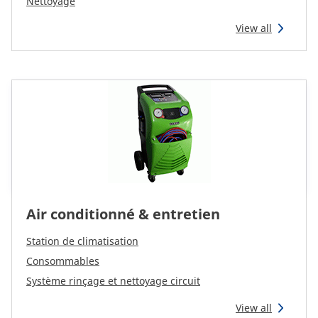
CAM attachments
Nettoyage
View all
Economy Line
France
Air conditionné & entretien
Station de climatisation
Consommables
Système rinçage et nettoyage circuit
View all