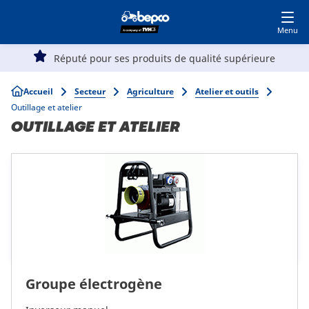
Devenir client
Accédez à MyBepcoFinder
Skip
to
main
Main
content
Réputé pour ses produits de qualité supérieure
Agriculture
navigation
Breadcrumb
Accueil
Secteur
Agriculture
Atelier et outils
Outillage et atelier
Automobile
OUTILLAGE ET ATELIER
Travaux publics
Parc et Jardin
Spécialistes
Groupe électrogène
Top