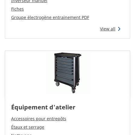
Inverseur manuel
Reman & Repair
menu
Fiches
Groupe électrogène entrainement PDF
Découvrez notre gamme
View all
Comment acheter ?
Contact
TotalSource
Glassinter
Équipement d'atelier
Energic Plus
Accessoires pour entrepôts
Étaux et serrage