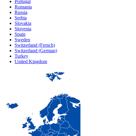
Portugal
Romania
Russia
Serbia
Slovakia
Slovenia
Spain
Sweden
Switzerland (French)
Switzerland (German)
Turkey
United Kingdom