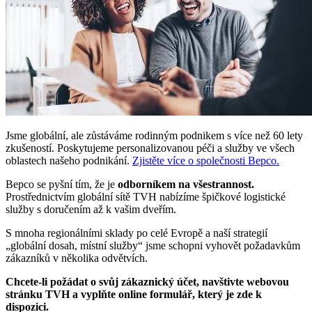
Jsme globální, ale zůstáváme rodinným podnikem s více než 60 lety
zkušeností. Poskytujeme personalizovanou péči a služby ve všech
oblastech našeho podnikání.
Zjistěte více o společnosti Bepco.
Bepco se pyšní tím, že je
odborníkem na všestrannost.
Prostřednictvím globální sítě TVH nabízíme špičkové logistické
služby s doručením až k vašim dveřím.
S mnoha regionálními sklady po celé Evropě a naší strategií
„globální dosah, místní služby“
jsme schopni vyhovět požadavkům
zákazníků v několika odvětvích.
Chcete-li požádat o svůj zákaznický účet, navštivte webovou
stránku TVH a vyplňte online formulář, který je zde k
dispozici.