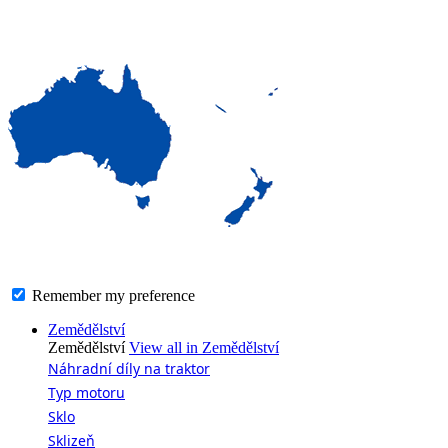
Remember my preference
Main
Zemědělství
navigation
Zemědělství
View all in Zemědělství
Náhradní díly na traktor
Typ motoru
Sklo
Sklizeň