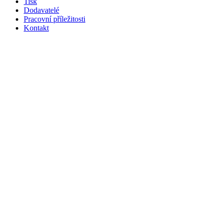
Tisk
Dodavatelé
Pracovní příležitosti
Kontakt
Footer
social
media