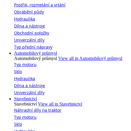
Postřik, rozmetání a vrtání
Obrábění půdy
Hydraulika
Dílna a nástroje
Obchodní položky
Univerzální díly
Typ přední nápravy
Automobilový průmysl
Automobilový průmysl
View all in Automobilový průmysl
Typ motoru
Sklo
Hydraulika
Dílna a nástroje
Univerzální díly
Stavebnictví
Stavebnictví
View all in Stavebnictví
Náhradní díly na traktor
Typ motoru
Sklo