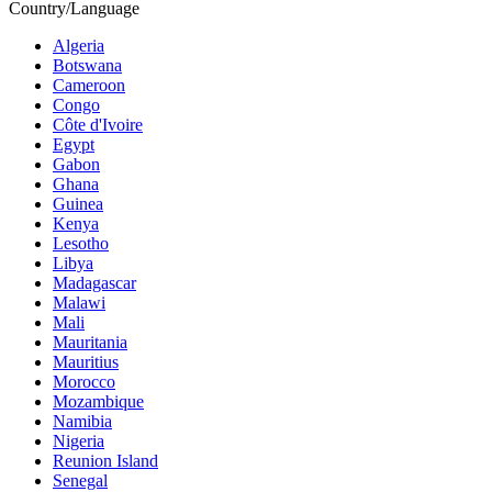
Country/Language
Algeria
Botswana
Cameroon
Congo
Côte d'Ivoire
Egypt
Gabon
Ghana
Guinea
Kenya
Lesotho
Libya
Madagascar
Malawi
Mali
Mauritania
Mauritius
Morocco
Mozambique
Namibia
Nigeria
Reunion Island
Senegal