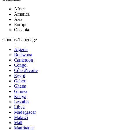
Africa
America
Asia
Europe
Oceania
Country/Language
Algeria
Botswana
Cameroon
Congo
Côte d'Ivoire
Egypt
Gabon
Ghana
Guinea
Kenya
Lesotho
Libya
Madagascar
Malawi
Mali
Mauritania