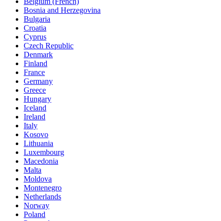
Belgium (French)
Bosnia and Herzegovina
Bulgaria
Croatia
Cyprus
Czech Republic
Denmark
Finland
France
Germany
Greece
Hungary
Iceland
Ireland
Italy
Kosovo
Lithuania
Luxembourg
Macedonia
Malta
Moldova
Montenegro
Netherlands
Norway
Poland