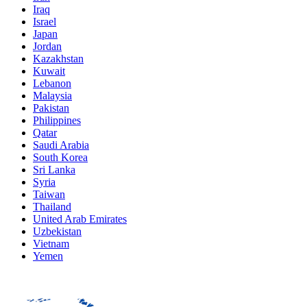
Iraq
Israel
Japan
Jordan
Kazakhstan
Kuwait
Lebanon
Malaysia
Pakistan
Philippines
Qatar
Saudi Arabia
South Korea
Sri Lanka
Syria
Taiwan
Thailand
United Arab Emirates
Uzbekistan
Vietnam
Yemen