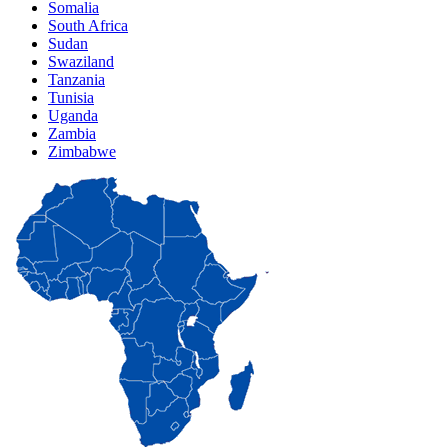
Somalia
South Africa
Sudan
Swaziland
Tanzania
Tunisia
Uganda
Zambia
Zimbabwe