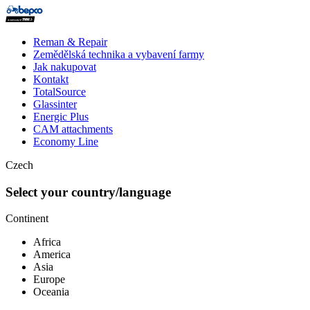
Skip
to
main
Top
Reman & Repair
content
menu
Zemědělská technika a vybavení farmy
Jak nakupovat
Kontakt
TotalSource
Glassinter
Energic Plus
CAM attachments
Economy Line
Czech
Select your country/language
Continent
Africa
America
Asia
Europe
Oceania