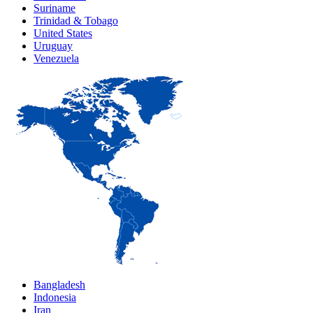
Suriname
Trinidad & Tobago
United States
Uruguay
Venezuela
Bangladesh
Indonesia
Iran