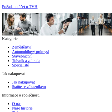
Požádat o účet u TVH
Kategorie
Zemědělství
Automobilový průmysl
Stavebnictví
Trávník a zahrada
Specialisté
Jak nakupovat
Jak nakupovat
Staňte se zákazníkem
Informace o společnosti
O nás
Naše historie