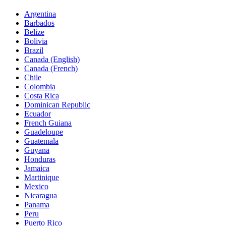
Argentina
Barbados
Belize
Bolivia
Brazil
Canada (English)
Canada (French)
Chile
Colombia
Costa Rica
Dominican Republic
Ecuador
French Guiana
Guadeloupe
Guatemala
Guyana
Honduras
Jamaica
Martinique
Mexico
Nicaragua
Panama
Peru
Puerto Rico