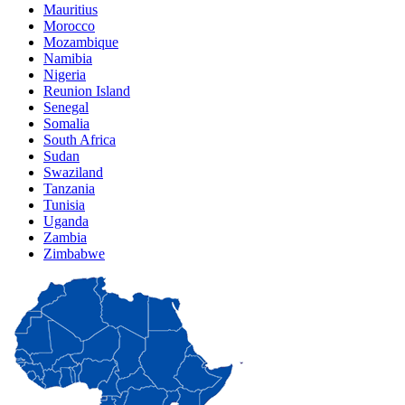
Mauritius
Morocco
Mozambique
Namibia
Nigeria
Reunion Island
Senegal
Somalia
South Africa
Sudan
Swaziland
Tanzania
Tunisia
Uganda
Zambia
Zimbabwe