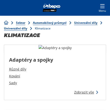
Skip
Přihlásit se k nákupu
STAŇTE SE ZÁKAZNÍKEM
to
main
Main
content
Breadcrumb
Sektor
Automobilový průmysl
Univerzální díly
Zemědělství
navigation
Univerzální díly
Klimatizace
KLIMATIZACE
Automobilový průmysl
Stavebnictví
Adaptéry a spojky
Různé díly
Trávník a zahrada
Kování
Sady
Specialisté
Zobrazit vše
Top