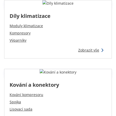
Reman & Repair
menu
Díly klimatizace
Zemědělská technika a vybavení farmy
Moduly klimatizace
Kompresory
Jak nakupovat
Výparníky
Zobrazit vše
Kontakt
TotalSource
Glassinter
Kování a konektory
Kování kompresoru
Energic Plus
Spojka
Lisovací sada