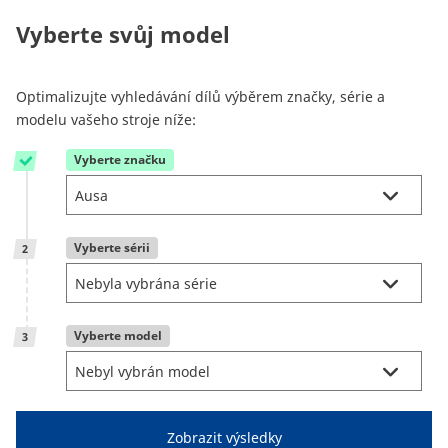
Reman & Repair
menu
Vyberte svůj model
Zemědělská technika a vybavení farmy
Optimalizujte vyhledávání dílů výběrem značky, série a
modelu vašeho stroje níže:
Jak nakupovat
Vyberte značku
1
Kontakt
Vyberte sérii
2
TotalSource
Glassinter
Vyberte model
3
Energic Plus