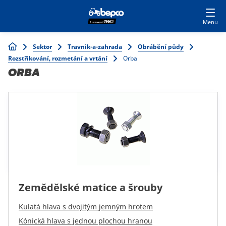
Skip
Přihlásit se k nákupu
STAŇTE SE ZÁKAZNÍKEM
to
main
Main
content
Breadcrumb
Sektor
Travnik-a-zahrada
Obrábění půdy
Zemědělství
navigation
Rozstřikování, rozmetání a vrtání
Orba
ORBA
Automobilový průmysl
Stavebnictví
Trávník a zahrada
Specialisté
Zemědělské matice a šrouby
Kulatá hlava s dvojitým jemným hrotem
Top
Kónická hlava s jednou plochou hranou