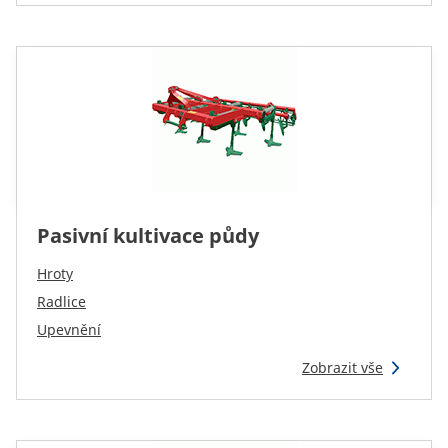
CAM attachments
Economy Line
Czech
Pasivní kultivace půdy
Hroty
Radlice
Upevnění
Zobrazit vše