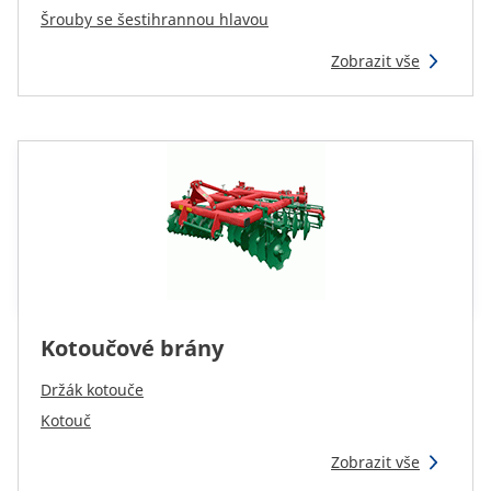
Reman & Repair
menu
Šrouby se šestihrannou hlavou
Zobrazit vše
Zemědělská technika a vybavení farmy
Jak nakupovat
Kontakt
TotalSource
Kotoučové brány
Glassinter
Držák kotouče
Kotouč
Energic Plus
Zobrazit vše