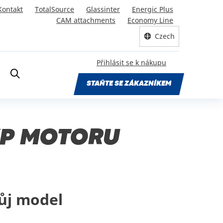
Kontakt
TotalSource
Glassinter
Energic Plus
CAM attachments
Economy Line
Czech
Přihlásit se k nákupu
STAŇTE SE ZÁKAZNÍKEM
TYP MOTORU
ůj model