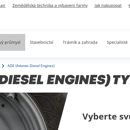
air
Zemědělská technika a vybavení farmy
Jak nakupovat
vý průmysl
Stavebnictví
Trávník a zahrada
Specialisté
ADE (Atlantis Diesel Engines)
 DIESEL ENGINES) 
Vyberte sv