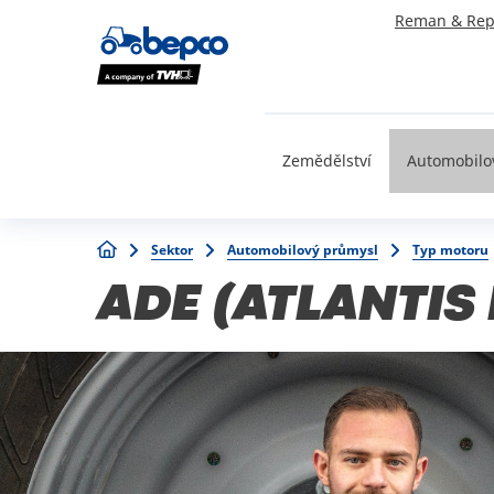
Skip
Reman & Rep
to
main
content
Zemědělství
Automobilo
Breadcrumb
Sektor
Automobilový průmysl
Typ motoru
ADE (ATLANTIS