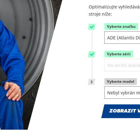
Optimalizujte vyhledává
stroje níže:
Vyberte značku
1
Vyberte sérii
2
Vyberte model
3