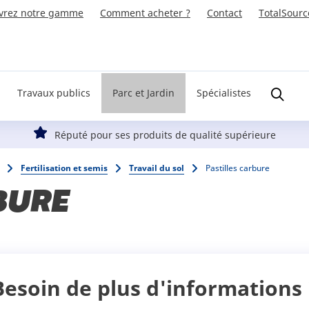
vrez notre gamme
Comment acheter ?
Contact
TotalSourc
Travaux publics
Parc et Jardin
Spécialistes
Réputé pour ses produits de qualité supérieure
Fertilisation et semis
Travail du sol
Pastilles carbure
BURE
Besoin de plus d'informations 