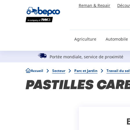
Skip
Reman & Repair
Décou
to
main
content
Agriculture
Automobile
Portée mondiale, service de proximité
Breadcrumb
Accueil
Secteur
Parc et Jardin
Travail du sol
PASTILLES CAR