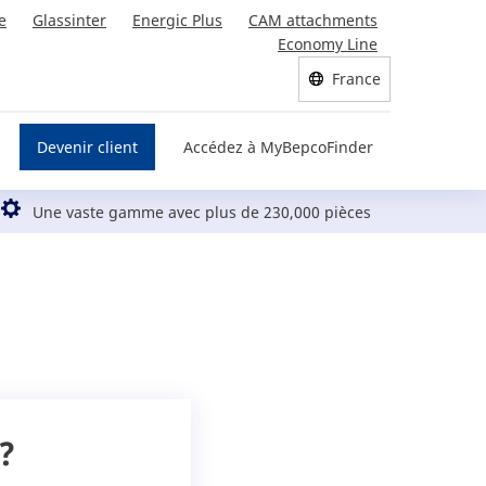
e
Glassinter
Energic Plus
CAM attachments
Economy Line
France
Devenir client
Accédez à MyBepcoFinder
Une vaste gamme avec plus de 230,000 pièces
?