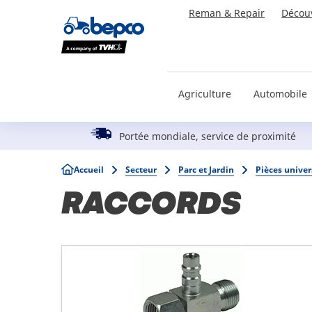
Skip
Reman & Repair
Décou
to
main
content
Agriculture
Automobile
Portée mondiale, service de proximité
Breadcrumb
Accueil
Secteur
Parc et Jardin
Pièces univer
RACCORDS