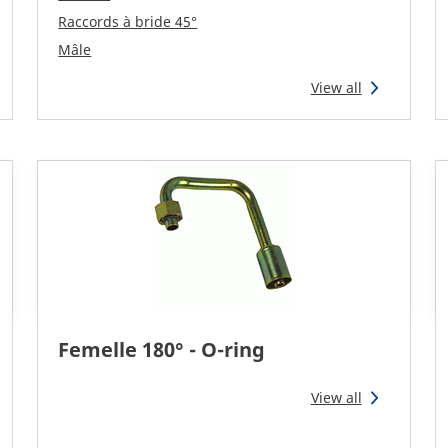
Raccords à bride 45°
Mâle
View all
Femelle 180° - O-ring
View all