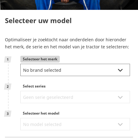
Reman & Repair
menu
Selecteer uw model
Ontdek ons gamma
Optimaliseer je zoektocht naar onderdelen door hieronder
Hoe kopen
het merk, de serie en het model van je tractor te selecteren:
Selecteer het merk
1
Contact
TotalSource
Select series
2
Glassinter
Selecteer het model
3
Energic Plus