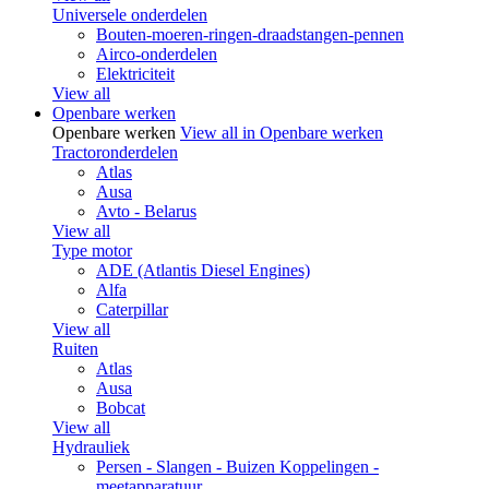
Universele onderdelen
Bouten-moeren-ringen-draadstangen-pennen
Airco-onderdelen
Elektriciteit
View all
Openbare werken
Openbare werken
View all in Openbare werken
Tractoronderdelen
Atlas
Ausa
Avto - Belarus
View all
Type motor
ADE (Atlantis Diesel Engines)
Alfa
Caterpillar
View all
Ruiten
Atlas
Ausa
Bobcat
View all
Hydrauliek
Persen - Slangen - Buizen Koppelingen -
meetapparatuur