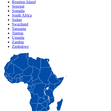
Reunion Island
Senegal
Somalia
South Africa
Sudan
Swaziland
Tanzania
Tunisia
Uganda
Zambia
Zimbabwe