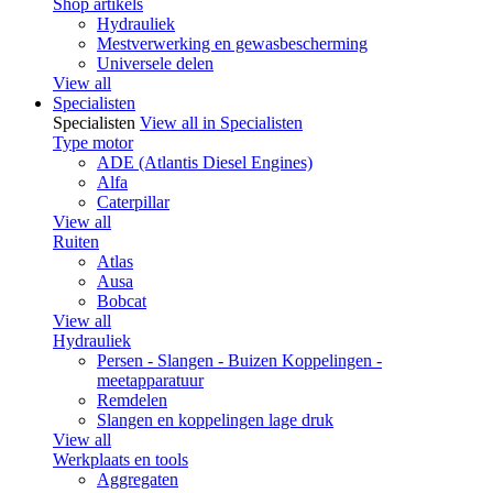
Shop artikels
Hydrauliek
Mestverwerking en gewasbescherming
Universele delen
View all
Specialisten
Specialisten
View all in Specialisten
Type motor
ADE (Atlantis Diesel Engines)
Alfa
Caterpillar
View all
Ruiten
Atlas
Ausa
Bobcat
View all
Hydrauliek
Persen - Slangen - Buizen Koppelingen -
meetapparatuur
Remdelen
Slangen en koppelingen lage druk
View all
Werkplaats en tools
Aggregaten