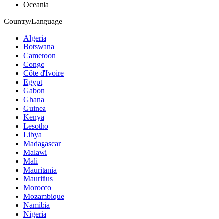
Oceania
Country/Language
Algeria
Botswana
Cameroon
Congo
Côte d'Ivoire
Egypt
Gabon
Ghana
Guinea
Kenya
Lesotho
Libya
Madagascar
Malawi
Mali
Mauritania
Mauritius
Morocco
Mozambique
Namibia
Nigeria