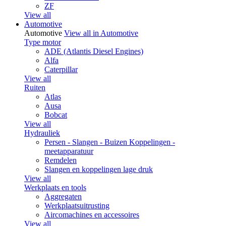
ZF
View all
Automotive
Automotive
View all in Automotive
Type motor
ADE (Atlantis Diesel Engines)
Alfa
Caterpillar
View all
Ruiten
Atlas
Ausa
Bobcat
View all
Hydrauliek
Persen - Slangen - Buizen Koppelingen -
meetapparatuur
Remdelen
Slangen en koppelingen lage druk
View all
Werkplaats en tools
Aggregaten
Werkplaatsuitrusting
Aircomachines en accessoires
View all