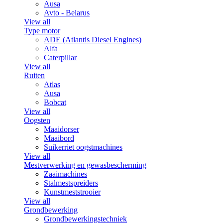
Ausa
Avto - Belarus
View all
Type motor
ADE (Atlantis Diesel Engines)
Alfa
Caterpillar
View all
Ruiten
Atlas
Ausa
Bobcat
View all
Oogsten
Maaidorser
Maaibord
Suikerriet oogstmachines
View all
Mestverwerking en gewasbescherming
Zaaimachines
Stalmestspreiders
Kunstmeststrooier
View all
Grondbewerking
Grondbewerkingstechniek