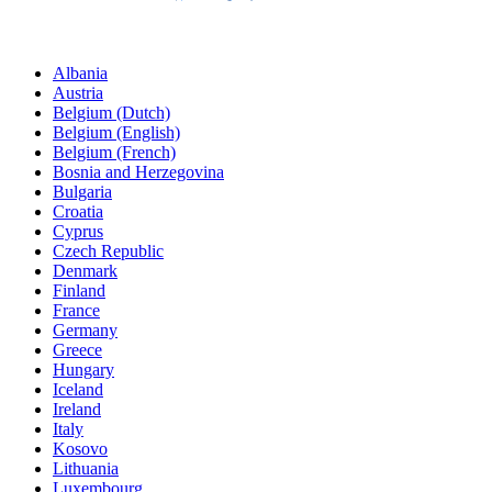
Albania
Austria
Belgium (Dutch)
Belgium (English)
Belgium (French)
Bosnia and Herzegovina
Bulgaria
Croatia
Cyprus
Czech Republic
Denmark
Finland
France
Germany
Greece
Hungary
Iceland
Ireland
Italy
Kosovo
Lithuania
Luxembourg