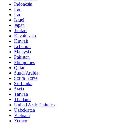
Indonesia
Iran
Iraq
Israel
Japan
Jordan
Kazakhstan
Kuwait
Lebanon
Malaysia
Pakistan
Philippines
Qatar
Saudi Arabia
South Korea
Sri Lanka
Syria
Taiwan
Thailand
United Arab Emirates
Uzbekistan
Vietnam
Yemen