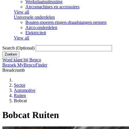
Werkplaatsuitrusting
Aircomachines en accessoires
View all
Universele onderdelen
Bouten-moeren-ringen-draadstangen-pennen
Airco-onderdelen
Elektriciteit
View all
Search
(Optional)
Word klant bij Bepco
Bezoek MyBepcoFinder
Breadcrumb
Sector
Automotive
Ruiten
Bobcat
Bobcat Ruiten