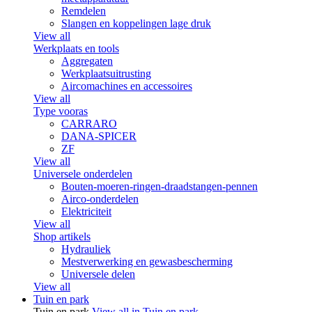
Remdelen
Slangen en koppelingen lage druk
View all
Werkplaats en tools
Aggregaten
Werkplaatsuitrusting
Aircomachines en accessoires
View all
Type vooras
CARRARO
DANA-SPICER
ZF
View all
Universele onderdelen
Bouten-moeren-ringen-draadstangen-pennen
Airco-onderdelen
Elektriciteit
View all
Shop artikels
Hydrauliek
Mestverwerking en gewasbescherming
Universele delen
View all
Tuin en park
Tuin en park
View all in Tuin en park