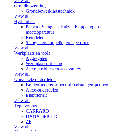
View all
Grondbewerking
Grondbewerkingstechniek
View all
Hydrauliek
Persen - Slangen - Buizen Koppelingen -
meetapparatuur
Remdelen
Slangen en koppelingen lage druk
View all
Werkplaats en tools
Aggregaten
Werkplaatsuitrusting
Aircomachines en accessoires
View all
Universele onderdelen
Bouten-moeren-ringen-draadstangen-pennen
Airco-onderdelen
Elektriciteit
View all
Type vooras
CARRARO
DANA-SPICER
ZF
View all