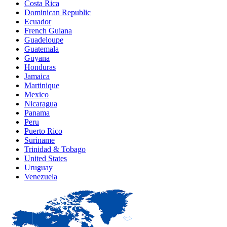
Costa Rica
Dominican Republic
Ecuador
French Guiana
Guadeloupe
Guatemala
Guyana
Honduras
Jamaica
Martinique
Mexico
Nicaragua
Panama
Peru
Puerto Rico
Suriname
Trinidad & Tobago
United States
Uruguay
Venezuela