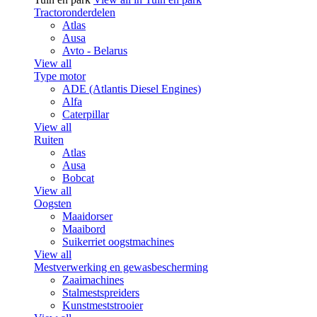
Tractoronderdelen
Atlas
Ausa
Avto - Belarus
View all
Type motor
ADE (Atlantis Diesel Engines)
Alfa
Caterpillar
View all
Ruiten
Atlas
Ausa
Bobcat
View all
Oogsten
Maaidorser
Maaibord
Suikerriet oogstmachines
View all
Mestverwerking en gewasbescherming
Zaaimachines
Stalmestspreiders
Kunstmeststrooier