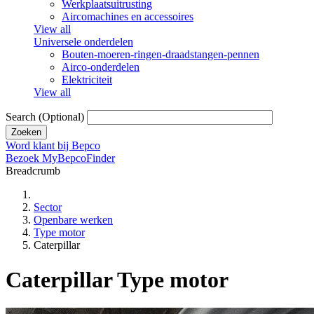
Werkplaatsuitrusting
Aircomachines en accessoires
View all
Universele onderdelen
Bouten-moeren-ringen-draadstangen-pennen
Airco-onderdelen
Elektriciteit
View all
Search
(Optional)
Word klant bij Bepco
Bezoek MyBepcoFinder
Breadcrumb
Sector
Openbare werken
Type motor
Caterpillar
Caterpillar Type motor