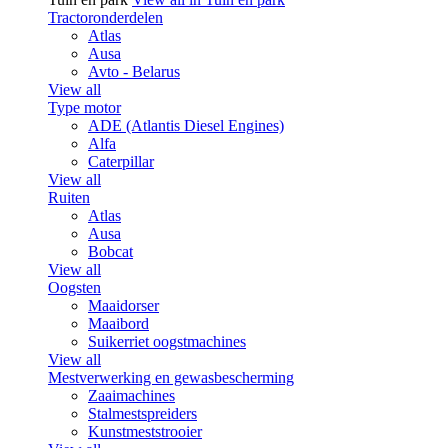
Tractoronderdelen
Atlas
Ausa
Avto - Belarus
View all
Type motor
ADE (Atlantis Diesel Engines)
Alfa
Caterpillar
View all
Ruiten
Atlas
Ausa
Bobcat
View all
Oogsten
Maaidorser
Maaibord
Suikerriet oogstmachines
View all
Mestverwerking en gewasbescherming
Zaaimachines
Stalmestspreiders
Kunstmeststrooier