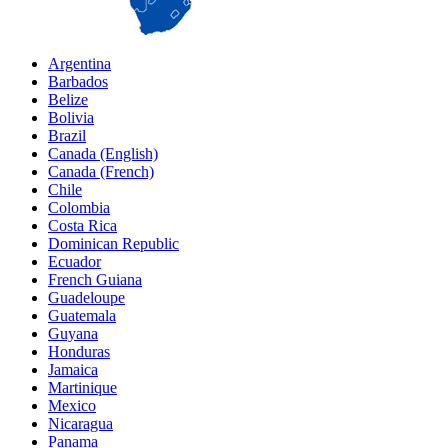
Argentina
Barbados
Belize
Bolivia
Brazil
Canada (English)
Canada (French)
Chile
Colombia
Costa Rica
Dominican Republic
Ecuador
French Guiana
Guadeloupe
Guatemala
Guyana
Honduras
Jamaica
Martinique
Mexico
Nicaragua
Panama