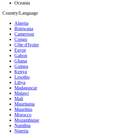
Oceania
Country/Language
Algeria
Botswana
Cameroon
Congo
Côte d'Ivoire
Egypt
Gabon
Ghana
Guinea
Kenya
Lesotho
Libya
Madagascar
Malawi
Mali
Mauritania
Mauritius
Morocco
Mozambique
Namibia
Nigeria