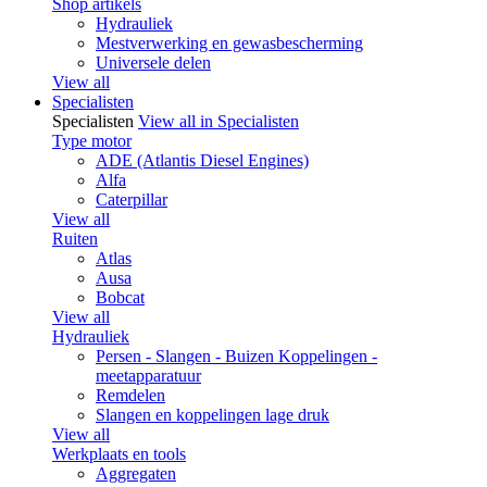
Shop artikels
Hydrauliek
Mestverwerking en gewasbescherming
Universele delen
View all
Specialisten
Specialisten
View all in Specialisten
Type motor
ADE (Atlantis Diesel Engines)
Alfa
Caterpillar
View all
Ruiten
Atlas
Ausa
Bobcat
View all
Hydrauliek
Persen - Slangen - Buizen Koppelingen -
meetapparatuur
Remdelen
Slangen en koppelingen lage druk
View all
Werkplaats en tools
Aggregaten