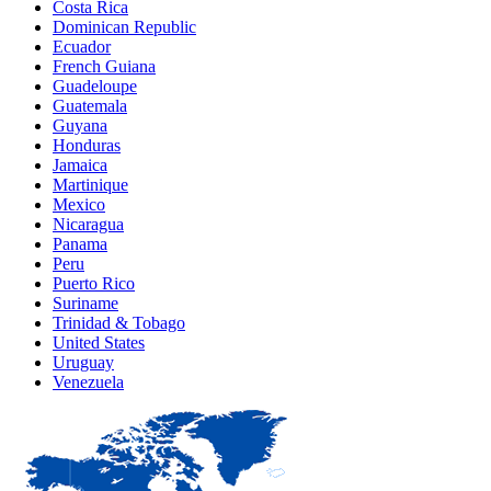
Costa Rica
Dominican Republic
Ecuador
French Guiana
Guadeloupe
Guatemala
Guyana
Honduras
Jamaica
Martinique
Mexico
Nicaragua
Panama
Peru
Puerto Rico
Suriname
Trinidad & Tobago
United States
Uruguay
Venezuela