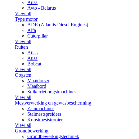
Ausa
Avto - Belarus
View all
Type motor
ADE (Atlantis Diesel Engines)
Alfa
Caterpillar
View all
Ruiten
Atlas
Ausa
Bobcat
View all
Oogsten
Maaidorser
Maaibord
Suikerriet oogstmachines
View all
Mestverwerking en gewasbescherming
Zaaimachines
Stalmestspreiders
Kunstmeststrooier
View all
Grondbewerking
Grondbewerkingstechniek