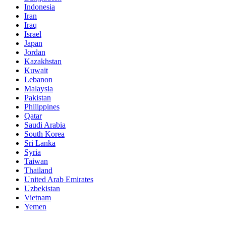
Indonesia
Iran
Iraq
Israel
Japan
Jordan
Kazakhstan
Kuwait
Lebanon
Malaysia
Pakistan
Philippines
Qatar
Saudi Arabia
South Korea
Sri Lanka
Syria
Taiwan
Thailand
United Arab Emirates
Uzbekistan
Vietnam
Yemen