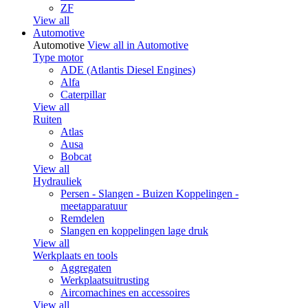
ZF
View all
Automotive
Automotive
View all in Automotive
Type motor
ADE (Atlantis Diesel Engines)
Alfa
Caterpillar
View all
Ruiten
Atlas
Ausa
Bobcat
View all
Hydrauliek
Persen - Slangen - Buizen Koppelingen -
meetapparatuur
Remdelen
Slangen en koppelingen lage druk
View all
Werkplaats en tools
Aggregaten
Werkplaatsuitrusting
Aircomachines en accessoires
View all