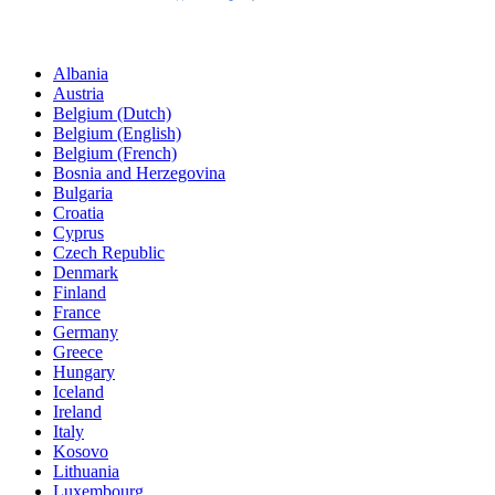
Albania
Austria
Belgium (Dutch)
Belgium (English)
Belgium (French)
Bosnia and Herzegovina
Bulgaria
Croatia
Cyprus
Czech Republic
Denmark
Finland
France
Germany
Greece
Hungary
Iceland
Ireland
Italy
Kosovo
Lithuania
Luxembourg