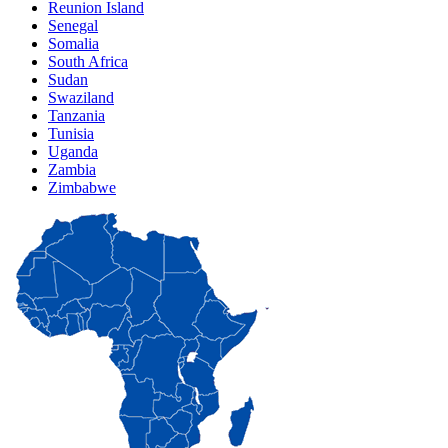
Reunion Island
Senegal
Somalia
South Africa
Sudan
Swaziland
Tanzania
Tunisia
Uganda
Zambia
Zimbabwe