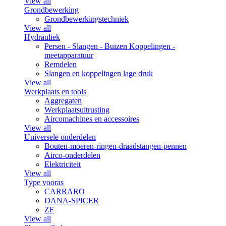
View all
Grondbewerking
Grondbewerkingstechniek
View all
Hydrauliek
Persen - Slangen - Buizen Koppelingen -
meetapparatuur
Remdelen
Slangen en koppelingen lage druk
View all
Werkplaats en tools
Aggregaten
Werkplaatsuitrusting
Aircomachines en accessoires
View all
Universele onderdelen
Bouten-moeren-ringen-draadstangen-pennen
Airco-onderdelen
Elektriciteit
View all
Type vooras
CARRARO
DANA-SPICER
ZF
View all