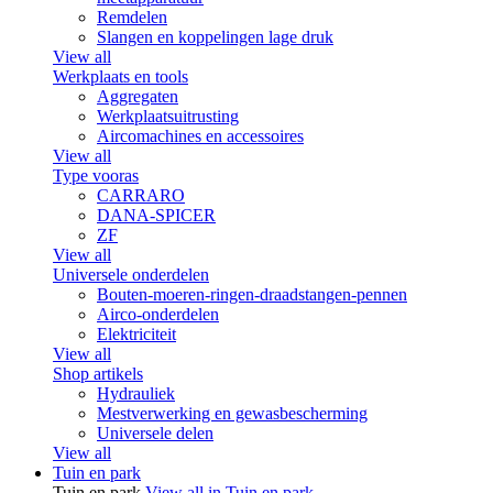
Remdelen
Slangen en koppelingen lage druk
View all
Werkplaats en tools
Aggregaten
Werkplaatsuitrusting
Aircomachines en accessoires
View all
Type vooras
CARRARO
DANA-SPICER
ZF
View all
Universele onderdelen
Bouten-moeren-ringen-draadstangen-pennen
Airco-onderdelen
Elektriciteit
View all
Shop artikels
Hydrauliek
Mestverwerking en gewasbescherming
Universele delen
View all
Tuin en park
Tuin en park
View all in Tuin en park