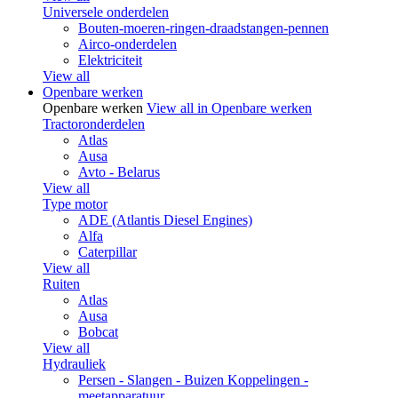
Universele onderdelen
Bouten-moeren-ringen-draadstangen-pennen
Airco-onderdelen
Elektriciteit
View all
Openbare werken
Openbare werken
View all in Openbare werken
Tractoronderdelen
Atlas
Ausa
Avto - Belarus
View all
Type motor
ADE (Atlantis Diesel Engines)
Alfa
Caterpillar
View all
Ruiten
Atlas
Ausa
Bobcat
View all
Hydrauliek
Persen - Slangen - Buizen Koppelingen -
meetapparatuur