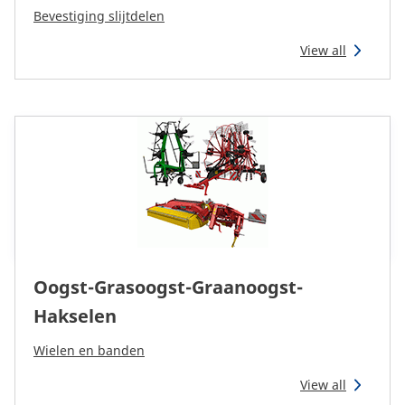
Reman & Repair
menu
Bevestiging slijtdelen
View all
Ontdek ons gamma
Hoe kopen
Contact
TotalSource
Oogst-Grasoogst-Graanoogst-
Glassinter
Hakselen
Energic Plus
Wielen en banden
View all