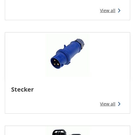
Reman & Repair
menu
View all
Entdecken sie unser Sortiment
Wie kaufe ich ein
Kontakt
TotalSource
Stecker
Glassinter
View all
Energic Plus