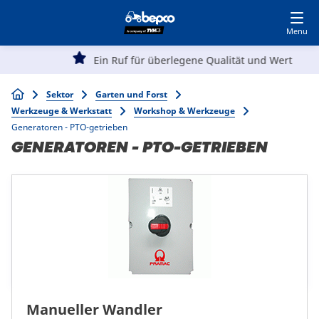
Kunde werden
Besuchen Sie MyBepcoFinder
Skip
to
main
Main
content
Ein Ruf für überlegene Qualität und Wert
Landwirtschaft
navigation
Breadcrumb
Sektor
Garten und Forst
Werkzeuge & Werkstatt
Workshop & Werkzeuge
Automotive
Generatoren - PTO-getrieben
GENERATOREN - PTO-GETRIEBEN
Öffentliche Arbeiten
Garten & Forst
Spezialisten
Manueller Wandler
Top