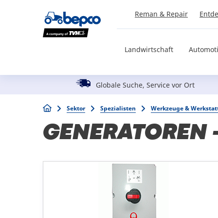
Skip
Reman & Repair
Entde
to
main
content
Landwirtschaft
Automot
Globale Suche, Service vor Ort
Breadcrumb
Sektor
Spezialisten
Werkzeuge & Werkstat
GENERATOREN -