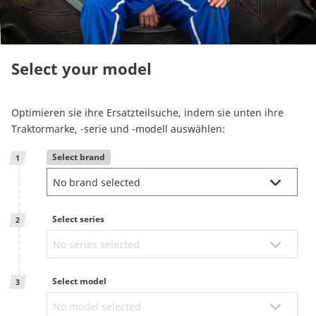
Reman & Repair
menu
Entdecken sie unser Sortiment
Select your model
Wie kaufe ich ein
Optimieren sie ihre Ersatzteilsuche, indem sie unten ihre
Traktormarke, -serie und -modell auswählen:
Kontakt
Select brand
1
TotalSource
Select series
2
Glassinter
Energic Plus
Select model
3