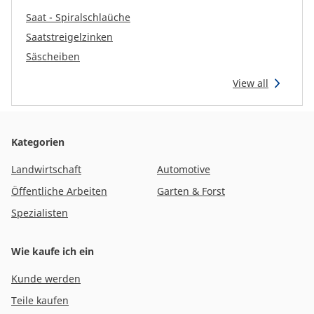
Reman & Repair
menu
Saat - Spiralschlaüche
Saatstreigelzinken
Entdecken sie unser Sortiment
Säscheiben
View all
Wie kaufe ich ein
Kontakt
Kategorien
Landwirtschaft
Automotive
TotalSource
Öffentliche Arbeiten
Garten & Forst
Spezialisten
Glassinter
Wie kaufe ich ein
Energic Plus
Kunde werden
Teile kaufen