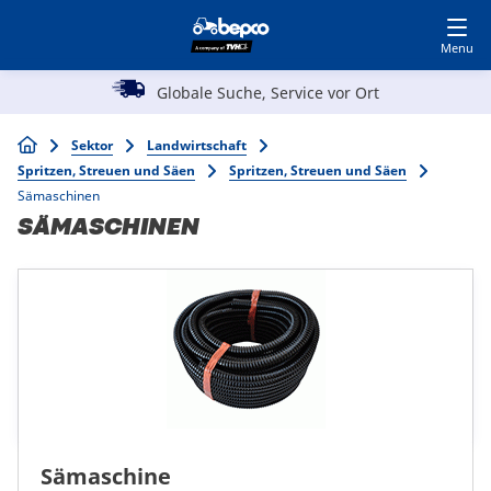
Kunde werden
Besuchen Sie MyBepcoFinder
Skip
to
main
Main
content
Globale Suche, Service vor Ort
Landwirtschaft
navigation
Breadcrumb
Sektor
Landwirtschaft
Spritzen, Streuen und Säen
Spritzen, Streuen und Säen
Automotive
Sämaschinen
SÄMASCHINEN
Öffentliche Arbeiten
Garten & Forst
Spezialisten
Sämaschine
Top