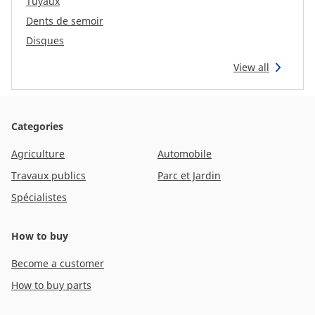
Tuyaux
Reman & Repair
menu
Dents de semoir
Disques
Découvrez notre gamme
View all
Comment acheter ?
Categories
Contact
Agriculture
Automobile
Travaux publics
Parc et Jardin
TotalSource
Spécialistes
Glassinter
How to buy
Become a customer
Energic Plus
How to buy parts