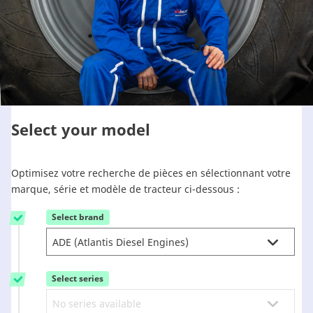
Reman & Repair
menu
Découvrez notre gamme
Comment acheter ?
Select your model
Contact
Optimisez votre recherche de pièces en sélectionnant votre
TotalSource
marque, série et modèle de tracteur ci-dessous :
Select brand
1
Glassinter
Energic Plus
Select series
2