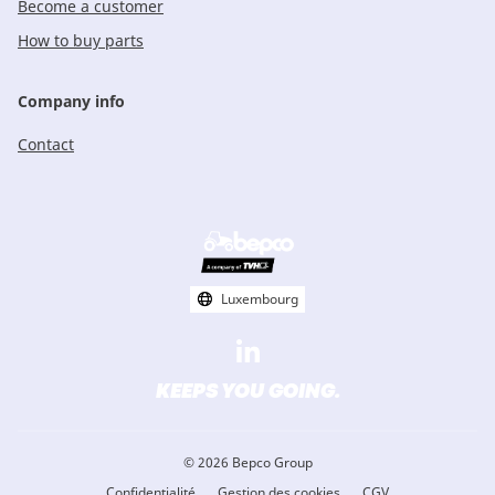
Become a customer
How to buy parts
Company info
Contact
Footer
social
media
Luxembourg
KEEPS YOU GOING.
© 2026 Bepco Group
Confidentialité
Gestion des cookies
CGV