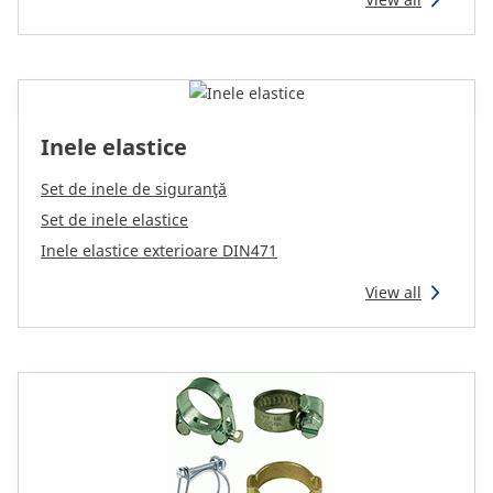
CAM attachments
Economy Line
Romania
Inele elastice
Set de inele de siguranţă
Set de inele elastice
Inele elastice exterioare DIN471
View all