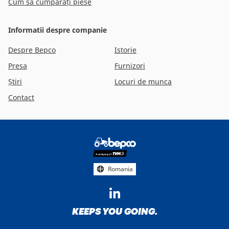
Cum să cumpărați piese
Informatii despre companie
Despre Bepco
Istorie
Presa
Furnizori
Știri
Locuri de munca
Contact
Footer
social
media
Romania
KEEPS YOU GOING.