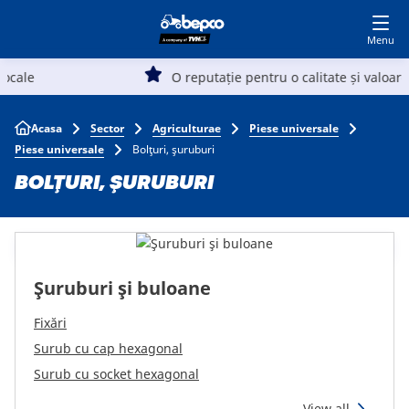
Deveniți client
Logare in MyBepcoFinder
Skip
to
main
Main
content
O reputație pentru o calitate și valoare superioară
Agricultură
navigation
Breadcrumb
Acasa
Sector
Agriculturae
Piese universale
Automotive
Piese universale
Bolţuri, şuruburi
BOLŢURI, ŞURUBURI
Constructie
Gazon și grădină
Şuruburi şi buloane
Specialiști
Fixări
Surub cu cap hexagonal
Surub cu socket hexagonal
Top
View all